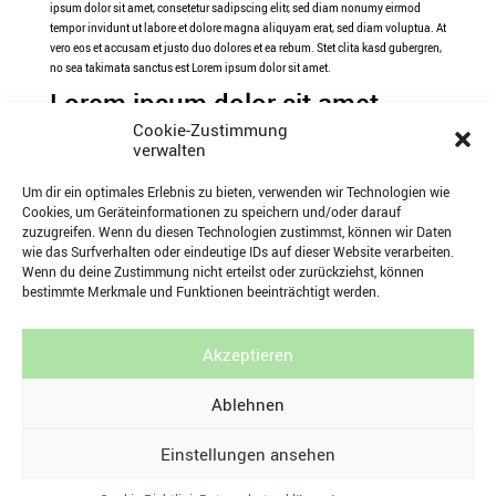
ipsum dolor sit amet, consetetur sadipscing elitr, sed diam nonumy eirmod
tempor invidunt ut labore et dolore magna aliquyam erat, sed diam voluptua. At
vero eos et accusam et justo duo dolores et ea rebum. Stet clita kasd gubergren,
no sea takimata sanctus est Lorem ipsum dolor sit amet.
Lorem ipsum dolor sit amet,
consetetur sadipscing elitr, sed
Cookie-Zustimmung
verwalten
diam nonumy eirmod tempor
invidunt ut labore et dolore
Um dir ein optimales Erlebnis zu bieten, verwenden wir Technologien wie
magna aliquyam erat, sed diam
Cookies, um Geräteinformationen zu speichern und/oder darauf
zuzugreifen. Wenn du diesen Technologien zustimmst, können wir Daten
voluptua.
wie das Surfverhalten oder eindeutige IDs auf dieser Website verarbeiten.
Wenn du deine Zustimmung nicht erteilst oder zurückziehst, können
bestimmte Merkmale und Funktionen beeinträchtigt werden.
Akzeptieren
Ablehnen
Einstellungen ansehen