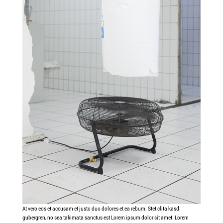
At vero eos et accusam et justo duo dolores et ea rebum. Stet clita kasd
gubergren, no sea takimata sanctus est Lorem ipsum dolor sit amet. Lorem