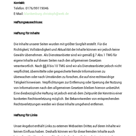
Kontakt:
Telefon: 0176/99119046
E-Mail:
blankenburg.christoph@web.de
Haftungsausschluss:
Haftung für Inhalte
Die Inhalte unserer Seiten wurden mit größter Sorgfalt erstellt. Für die
Richtigkeit, Vollständigkeit und Aktualität der Inhalte können wir jedoch keine
Gewähr übernehmen. Als Diensteanbieter sind wir gemäß § 7 Abs.1 TMG für
eigene Inhalte auf diesen Seiten nach den allgemeinen Gesetzen
verantwortlich. Nach §§ 8 bis 10 TMG sind wir als Diensteanbieter jedoch nicht
verpflichtet, übermittelte oder gespeicherte fremde Informationen zu
überwachen oder nach Umständen zu forschen, die auf eine rechtswidrige
Tätigkeit hinweisen. Verpflichtungen zur Entfernung oder Sperrung der Nutzung
von Informationen nach den allgemeinen Gesetzen bleiben hiervon unberührt.
Eine diesbezügliche Haftung ist jedoch erst ab dem Zeitpunkt der Kenntnis einer
konkreten Rechtsverletzung möglich. Bei Bekanntwerden von entsprechenden
Rechtsverletzungen werden wir diese Inhalte umgehend entfernen.
Haftung für Links
Unser Angebot enthält Links zu externen Webseiten Dritter, auf deren Inhalte wir
keinen Einfluss haben. Deshalb können wir für diese fremden Inhalte auch